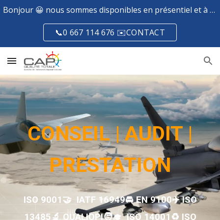
Bonjour 😀 nous sommes disponibles en présentiel et à distance (Teams) 🗓️ 7 j / 7 de 🕕 7h à 23 h
Skip to main content
Skip to navigation
📞0 667 114 676 ✉️CONTACT
CONSEIL | AUDIT |
PRESTATION
ISO 9001🤝 IATF 16949🚘
EN 9100✈️
ISO
13485🔬
QUALIOPI🧑‍🎓
ISO 14001♻️
ISO