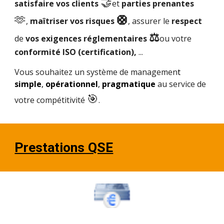
🤝
satisfaire vos clients
et
parties prenantes
🫶
🛟
,
maîtriser vos risques
, assurer le
respect
⚖️
de
vos exigences réglementaires
ou votre
conformité ISO (certification),
...
Vous souhaitez un système de managemen
t
simple
,
opérationnel
,
pragmatique
au service de
🎯
votre compétitivité
.
Prestations QSE