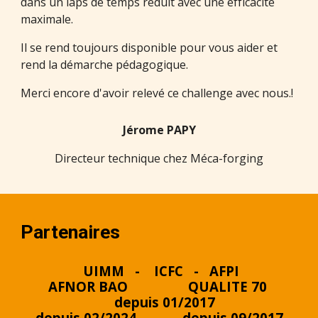
dans un laps de temps réduit avec une efficacité
maximale.
Il se rend toujours disponible pour vous aider et
rend la démarche pédagogique.
Merci encore d'avoir relevé ce challenge avec nous.!
Jérome PAPY
Directeur technique chez Méca-forging
Partenaires
UIMM - ICFC - AFP
I
AFNOR BAO
QUALITE 70
depuis 01/2017
depuis 02/2024
d
epuis
09/2017