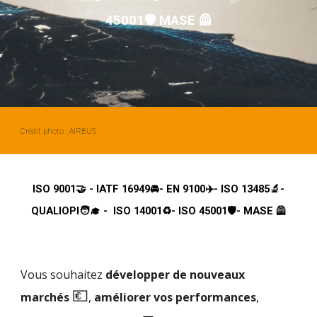
45001🛡️
MASE 🦺
Crédit photo : AIRBUS
ISO 9001🤝 - IATF 16949🚘- EN 9100✈️- ISO 13485🔬-
QUALIOPI🧑‍🎓 - ISO 14001♻️- ISO 45001🛡️- MASE 🦺
Vous souhaitez
développer de nouveaux
💶
marchés
,
améliorer vos performances
,