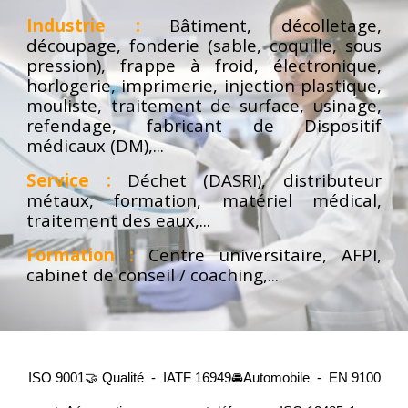
Industrie :
Bâtiment, décolletage,
découpage, fonderie (sable, coquille, sous
pression), frappe à froid, électronique,
horlogerie, imprimerie, injection plastique,
mouliste, traitement de surface, usinage,
refendage, fabricant de Dispositif
médicaux (DM),...
Service :
Déchet (DASRI), distributeur
métaux, formation, matériel médical,
traitement des eaux,...
Formation :
Centre universitaire, AFPI,
cabinet de conseil / coaching,...
ISO 9001🤝 Qualité - IATF 16949🚘Automobile - EN 9100