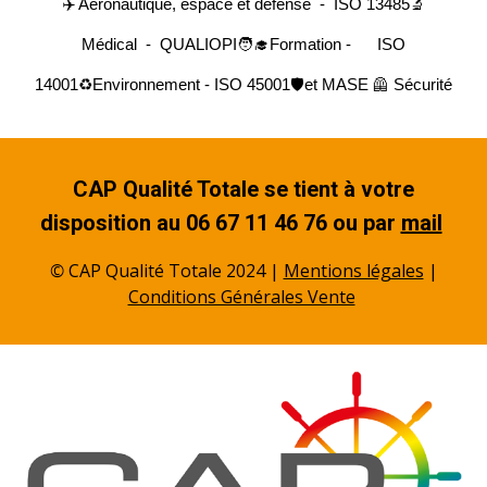
✈️ Aéronautique, espace et défense -
ISO 13485🔬
Médical - QUALIOPI🧑‍🎓Formation
-
ISO
14001♻️Environnement - ISO 45001🛡️et MASE 🦺 Sécurité
CAP Qualité Totale se tient à votre
disposition au 06 67 11 46 76 ou par
mail
©
CAP Qualité Totale 2024 |
Mentions légales
|
Conditions Générales Vente